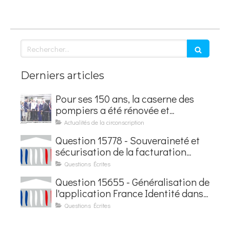
Rechercher
Derniers articles
Pour ses 150 ans, la caserne des
pompiers a été rénovée et
baptisée au nom d'Hubert
Actualités de la circonscription
Courseaux
Question 15778 - Souveraineté et
sécurisation de la facturation
électronique
Questions Écrites
Question 15655 - Généralisation de
l'application France Identité dans
les contrôles du quotidien
Questions Écrites