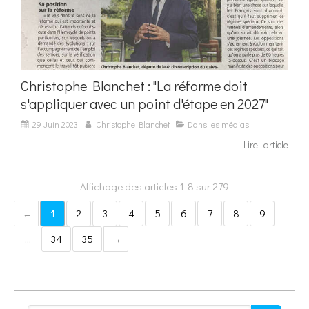
Christophe Blanchet : "La réforme doit
s'appliquer avec un point d'étape en 2027"
29 Juin 2023
Christophe Blanchet
Dans les médias
Lire l'article
Affichage des articles 1-8 sur 279
1
2
3
4
5
6
7
8
9
…
34
35