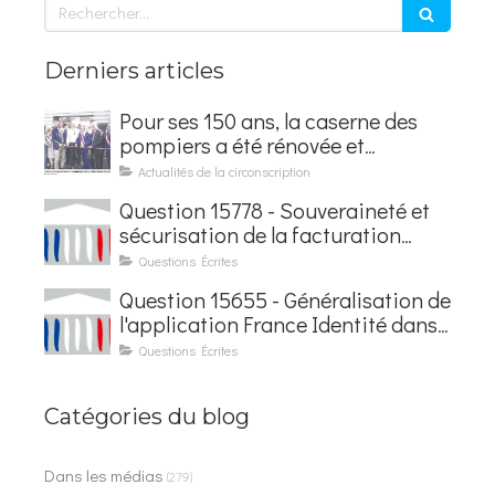
Rechercher
Derniers articles
Pour ses 150 ans, la caserne des
pompiers a été rénovée et
baptisée au nom d'Hubert
Actualités de la circonscription
Courseaux
Question 15778 - Souveraineté et
sécurisation de la facturation
électronique
Questions Écrites
Question 15655 - Généralisation de
l'application France Identité dans
les contrôles du quotidien
Questions Écrites
Catégories du blog
Dans les médias
(279)