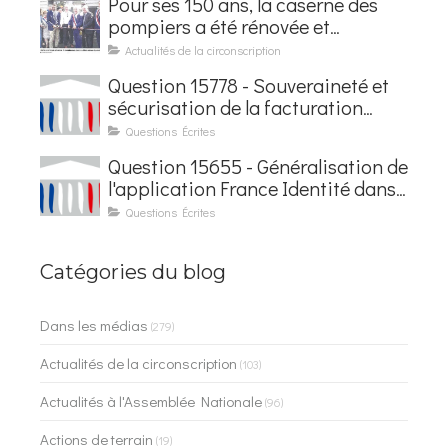
Pour ses 150 ans, la caserne des
pompiers a été rénovée et
baptisée au nom d'Hubert
Actualités de la circonscription
Courseaux
Question 15778 - Souveraineté et
sécurisation de la facturation
électronique
Questions Écrites
Question 15655 - Généralisation de
l'application France Identité dans
les contrôles du quotidien
Questions Écrites
Catégories du blog
Dans les médias
(279)
Actualités de la circonscription
(103)
Actualités à l'Assemblée Nationale
(96)
Actions de terrain
(19)