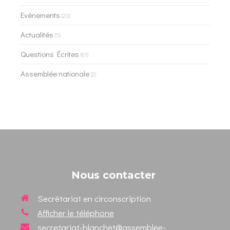
Evénements
(20)
Actualités
(5)
Questions Écrites
(81)
Assemblée nationale
(2)
Nous contacter
Secrétariat en circonscription
Afficher le téléphone
secretariat-blanchet@assemblee-