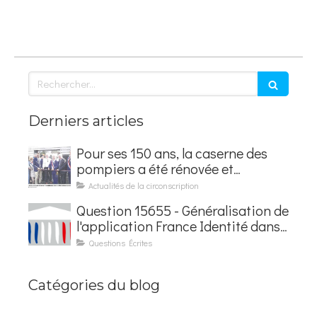
Rechercher
Derniers articles
Pour ses 150 ans, la caserne des
pompiers a été rénovée et
baptisée au nom d'Hubert
Actualités de la circonscription
Courseaux
Question 15655 - Généralisation de
l'application France Identité dans
les contrôles du quotidien
Questions Écrites
Catégories du blog