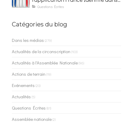
les contrôles du quotidien
Questions Écrites
Catégories du blog
Dans les médias
(279)
Actualités de la circonscription
(103)
Actualités à l'Assemblée Nationale
(96)
Actions de terrain
(19)
Evénements
(20)
Actualités
(5)
Questions Écrites
(81)
Assemblée nationale
(2)