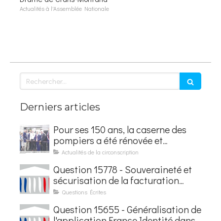
Actualités à l'Assemblée Nationale
Rechercher
Derniers articles
Pour ses 150 ans, la caserne des
pompiers a été rénovée et
baptisée au nom d'Hubert
Actualités de la circonscription
Courseaux
Question 15778 - Souveraineté et
sécurisation de la facturation
électronique
Questions Écrites
Question 15655 - Généralisation de
l'application France Identité dans