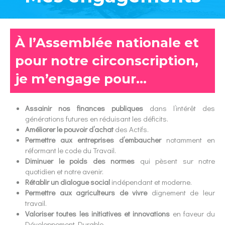
À l’Assemblée nationale et
pour notre circonscription,
je m’engage pour…
Assainir nos finances publiques
dans l’intérêt des
générations futures en réduisant les déficits.
Améliorer le pouvoir d’achat
des Actifs.
Permettre aux entreprises d’embaucher
notamment en
réformant le code du Travail.
Diminuer le poids des normes
qui pèsent sur notre
quotidien et notre avenir.
Rétablir un dialogue social
indépendant et moderne.
Permettre aux agriculteurs de vivre
dignement de leur
travail.
Valoriser toutes les initiatives et innovations
en faveur du
Développement Durable.