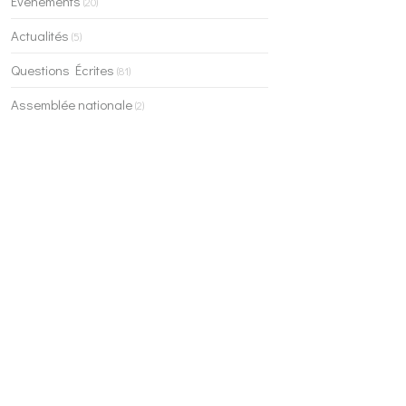
Evénements
(20)
Actualités
(5)
Questions Écrites
(81)
Assemblée nationale
(2)