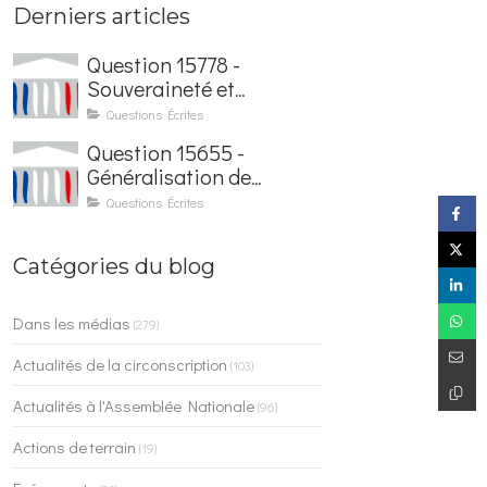
Derniers articles
Question 15778 -
Souveraineté et
sécurisation de la
Questions Écrites
facturation électronique
Question 15655 -
Généralisation de
l'application France
Questions Écrites
Identité dans les
contrôles du quotidien
Catégories du blog
Dans les médias
(279)
Actualités de la circonscription
(103)
Actualités à l'Assemblée Nationale
(96)
Actions de terrain
(19)