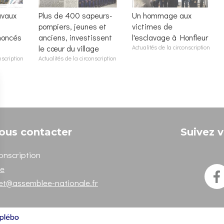
avaux
Plus de 400 sapeurs-
Un hommage aux
pompiers, jeunes et
victimes de
noncés
anciens, investissent
l'esclavage à Honfleur
le cœur du village
Actualités de la circonscription
nscription
Actualités de la circonscription
ous contacter
Suivez v
onscription
ne
het@assemblee-nationale.fr