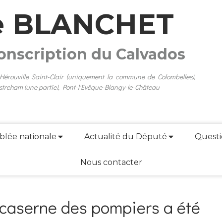
e BLANCHET
conscription du Calvados
 Hérouville Saint-Clair (uniquement la commune de Colombelles),
streham (une partie), Pont-l'Evêque-Blangy-le-Château
blée nationale
Actualité du Député
Questi
Nous contacter
a caserne des pompiers a été