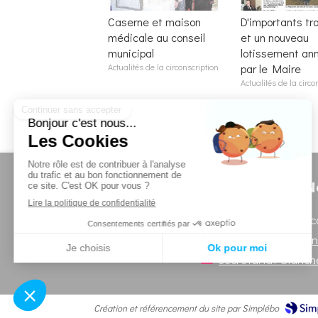
Caserne et maison
D'importants tr
médicale au conseil
et un nouveau
municipal
lotissement an
Actualités de la circonscription
par le Maire
Actualités de la circo
N
Secrétariat en circ
Afficher le télépho
secretariat-blanc
Création et référencement du site par Simplébo