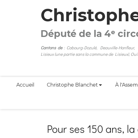
Christoph
Député de la 4ᵉ cir
Cantons de
: Cabourg-Dozulé, Deauville-Honfleur,
Lisieux (une partie sans la commune de Lisieux), Oui
Accueil
Christophe Blanchet
À l'Assem
Pour ses 150 ans, l