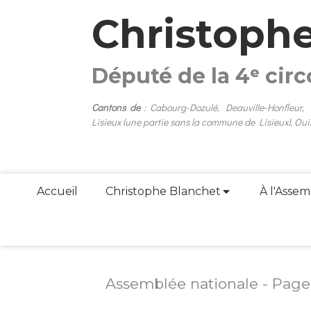
Christoph
Député de la 4ᵉ cir
Cantons de
: Cabourg-Dozulé, Deauville-Honfleur,
Lisieux (une partie sans la commune de Lisieux), Oui
Accueil
Christophe Blanchet
À l'Assem
Assemblée nationale - Page