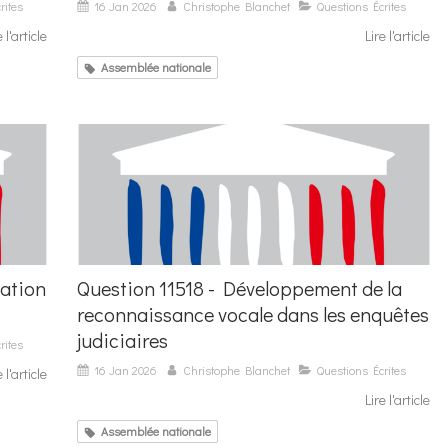
rites
16 Jan 2026
Christophe Blanchet
Questions Écrites
e l'article
Lire l'article
Assemblée nationale
mation
Question 11518 - Développement de la
reconnaissance vocale dans les enquêtes
judiciaires
rites
16 Jan 2026
Christophe Blanchet
Questions Écrites
e l'article
Lire l'article
Assemblée nationale