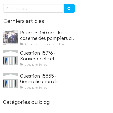
Rechercher
Derniers articles
Pour ses 150 ans, la
caserne des pompiers a
été rénovée et baptisée
Actualités de la circonscription
au nom d'Hubert
Question 15778 -
Courseaux
Souveraineté et
sécurisation de la
Questions Écrites
facturation électronique
Question 15655 -
Généralisation de
l'application France
Questions Écrites
Identité dans les
contrôles du quotidien
Catégories du blog