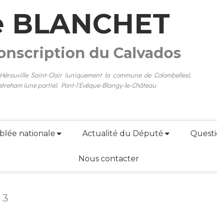
e BLANCHET
conscription du Calvados
 Hérouville Saint-Clair (uniquement la commune de Colombelles),
streham (une partie), Pont-l'Evêque-Blangy-le-Château
blée nationale
Actualité du Député
Questi
Nous contacter
 3