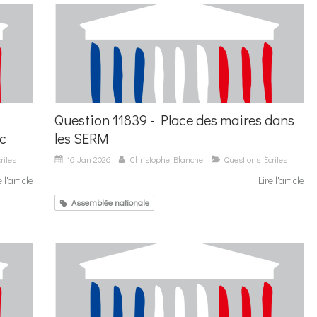
Question 11839 - Place des maires dans
ic
les SERM
rites
16 Jan 2026
Christophe Blanchet
Questions Écrites
e l'article
Lire l'article
Assemblée nationale