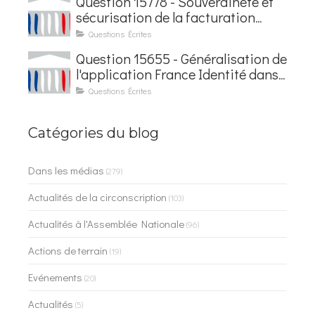
Question 15778 - Souveraineté et
sécurisation de la facturation
électronique
Questions Écrites
Question 15655 - Généralisation de
l'application France Identité dans
les contrôles du quotidien
Questions Écrites
Catégories du blog
Dans les médias
(279)
Actualités de la circonscription
(103)
Actualités à l'Assemblée Nationale
(96)
Actions de terrain
(19)
Evénements
(20)
Actualités
(5)