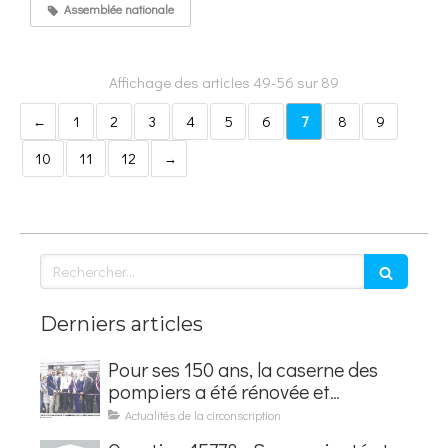
Assemblée nationale
Affichage des articles 49-56 sur 89
1
2
3
4
5
6
7
8
9
10
11
12
Rechercher
Derniers articles
Pour ses 150 ans, la caserne des
pompiers a été rénovée et
baptisée au nom d'Hubert
Actualités de la circonscription
Courseaux