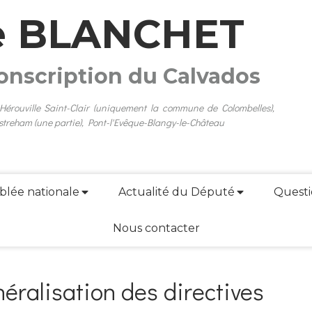
e BLANCHET
conscription du Calvados
 Hérouville Saint-Clair (uniquement la commune de Colombelles),
streham (une partie), Pont-l'Evêque-Blangy-le-Château
blée nationale
Actualité du Député
Questi
Nous contacter
éralisation des directives