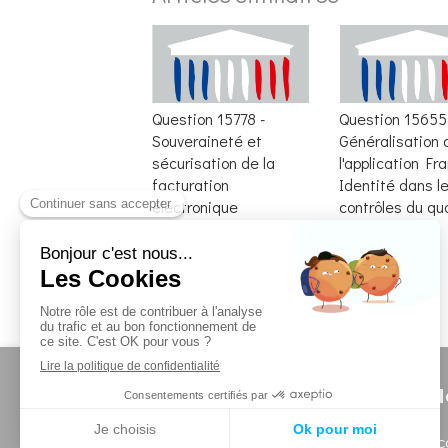
Question 15778 -
Question 15655
Souveraineté et
Généralisation 
sécurisation de la
l'application Fr
facturation
Identité dans l
électronique
contrôles du qu
Questions Écrites
Questions Écrites
N
Secrétariat en circ