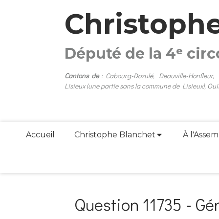
Christoph
Député de la 4ᵉ cir
Cantons de
: Cabourg-Dozulé, Deauville-Honfleur,
Lisieux (une partie sans la commune de Lisieux), Oui
Accueil
Christophe Blanchet
À l'Assem
Question 11735 - Gén