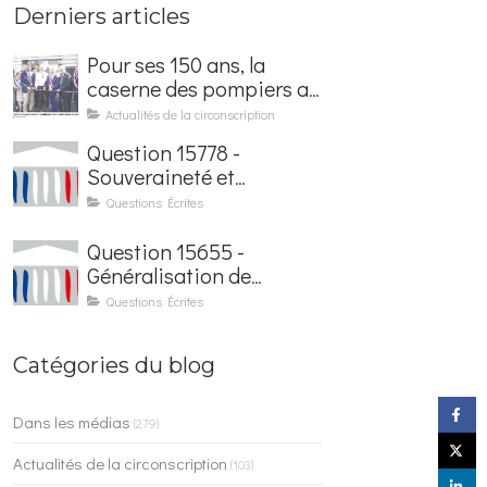
Derniers articles
Pour ses 150 ans, la
caserne des pompiers a
été rénovée et baptisée
Actualités de la circonscription
au nom d'Hubert
Question 15778 -
Courseaux
Souveraineté et
sécurisation de la
Questions Écrites
facturation électronique
Question 15655 -
Généralisation de
l'application France
Questions Écrites
Identité dans les
contrôles du quotidien
Catégories du blog
Dans les médias
(279)
Actualités de la circonscription
(103)