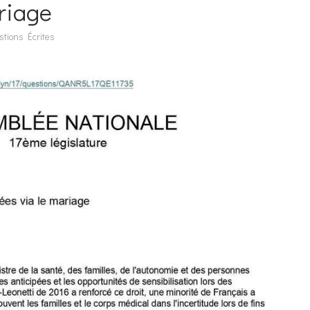
ariage
tions Écrites