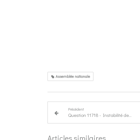
Assemblée nationale
Précédent
Question 11718 - Instabilité des nomenclatures NAF et réforme du KBIS
Articles similaires