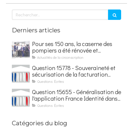
Rechercher
Derniers articles
Pour ses 150 ans, la caserne des
pompiers a été rénovée et
baptisée au nom d'Hubert
Actualités de la circonscription
Courseaux
Question 15778 - Souveraineté et
sécurisation de la facturation
électronique
Questions Écrites
Question 15655 - Généralisation de
l'application France Identité dans
les contrôles du quotidien
Questions Écrites
Catégories du blog