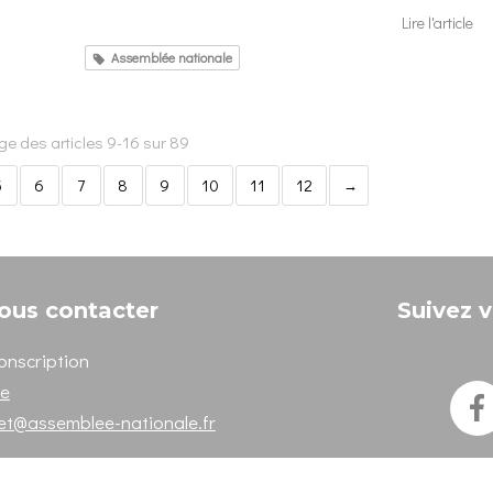
Lire l'article
Assemblée nationale
ge des articles 9-16 sur 89
5
6
7
8
9
10
11
12
ous contacter
Suivez v
onscription
ne
het@assemblee-nationale.fr