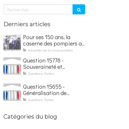
Rechercher
Derniers articles
Pour ses 150 ans, la
caserne des pompiers a
été rénovée et baptisée
Actualités de la circonscription
au nom d'Hubert
Question 15778 -
Courseaux
Souveraineté et
sécurisation de la
Questions Écrites
facturation électronique
Question 15655 -
Généralisation de
l'application France
Questions Écrites
Identité dans les
contrôles du quotidien
Catégories du blog