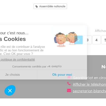
Assemblée nationale
Afficha
1
2
3
4
N
Secrétariat en circ
Afficher le télépho
secretariat-blanc