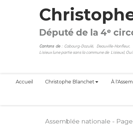
Christoph
Député de la 4ᵉ cir
Cantons de
: Cabourg-Dozulé, Deauville-Honfleur,
Lisieux (une partie sans la commune de Lisieux), Oui
Accueil
Christophe Blanchet
À l'Assem
Assemblée nationale - Page