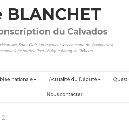
e BLANCHET
conscription du Calvados
 Hérouville Saint-Clair (uniquement la commune de Colombelles),
streham (une partie), Pont-l'Evêque-Blangy-le-Château
blée nationale
Actualité du Député
Questi
Nous contacter
 2