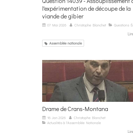
Question 14039 - Assouplissement 
l'expérimentation de découpe de la
viande de gibier
07 Mai 2026
Christophe Blanchet
Questions Éc
Lir
Assemblée nationale
Drame de Crans-Montana
16 Jan 2026
Christophe Blanchet
Actualités à l'Assemblée Nationale
Lir