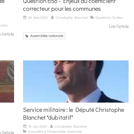
de
Question 658 - Enjeux du coefficient
correcteur pour les communes
06 Mai 2026
Christophe Blanchet
Questions Écrites
rites
Lire l'article
e l'article
Assemblée nationale
Service militaire : le Député Christophe
Blanchet "dubitatif"
16 Jan 2026
Christophe Blanchet
Actualités à l'Assemblée Nationale
e l'article