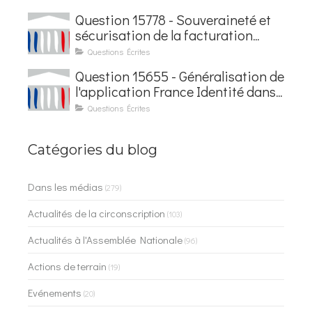
Courseaux
Question 15778 - Souveraineté et
sécurisation de la facturation
électronique
Questions Écrites
Question 15655 - Généralisation de
l'application France Identité dans
les contrôles du quotidien
Questions Écrites
Catégories du blog
Dans les médias
(279)
Actualités de la circonscription
(103)
Actualités à l'Assemblée Nationale
(96)
Actions de terrain
(19)
Evénements
(20)