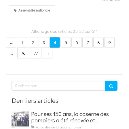
Assemblée nationale
Affichage des articles 25-32 sur 611
1
2
3
4
5
6
7
8
9
…
76
77
Rechercher
Derniers articles
Pour ses 150 ans, la caserne des
pompiers a été rénovée et
baptisée au nom d'Hubert
Actualités de la circonscription