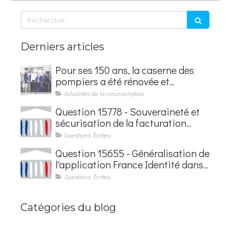
Rechercher
Derniers articles
Pour ses 150 ans, la caserne des
pompiers a été rénovée et
baptisée au nom d'Hubert
Actualités de la circonscription
Courseaux
Question 15778 - Souveraineté et
sécurisation de la facturation
électronique
Questions Écrites
Question 15655 - Généralisation de
l'application France Identité dans
les contrôles du quotidien
Questions Écrites
Catégories du blog