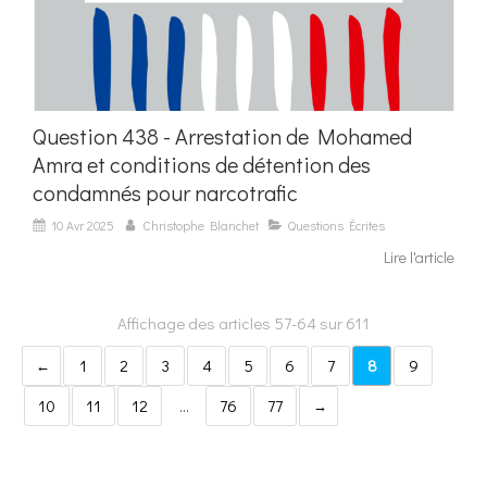
Question 438 - Arrestation de Mohamed
Amra et conditions de détention des
condamnés pour narcotrafic
10 Avr 2025
Christophe Blanchet
Questions Écrites
Lire l'article
Affichage des articles 57-64 sur 611
1
2
3
4
5
6
7
8
9
10
11
12
…
76
77