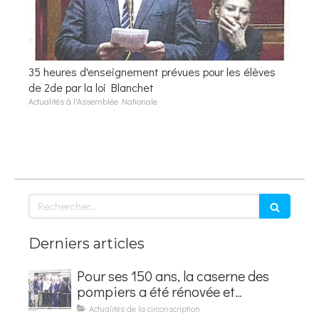
35 heures d'enseignement prévues pour les élèves
de 2de par la loi Blanchet
Actualités à l'Assemblée Nationale
Rechercher
Derniers articles
Pour ses 150 ans, la caserne des
pompiers a été rénovée et
baptisée au nom d'Hubert
Actualités de la circonscription