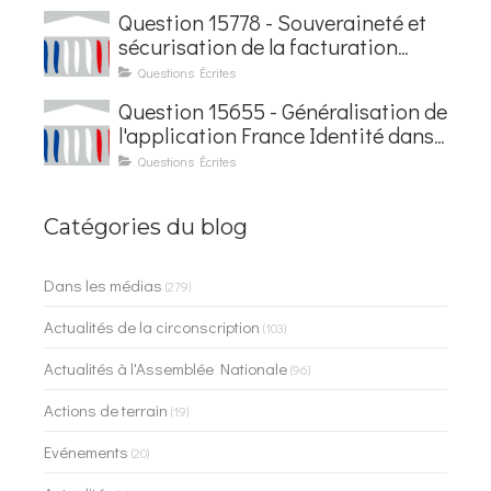
Courseaux
Question 15778 - Souveraineté et
sécurisation de la facturation
électronique
Questions Écrites
Question 15655 - Généralisation de
l'application France Identité dans
les contrôles du quotidien
Questions Écrites
Catégories du blog
Dans les médias
(279)
Actualités de la circonscription
(103)
Actualités à l'Assemblée Nationale
(96)
Actions de terrain
(19)
Evénements
(20)