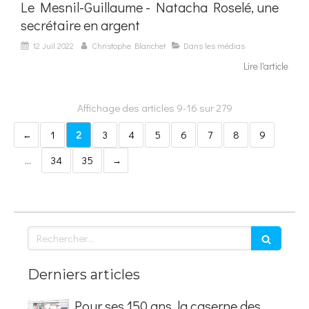
Le Mesnil-Guillaume - Natacha Roselé, une
secrétaire en argent
12 Juil 2022
Christophe Blanchet
Dans les médias
Lire l'article
Affichage des articles 9-16 sur 279
1
2
3
4
5
6
7
8
9
…
34
35
Rechercher
Derniers articles
Pour ses 150 ans, la caserne des