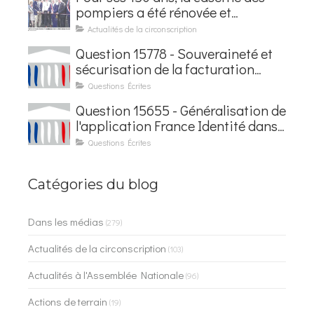
pompiers a été rénovée et
baptisée au nom d'Hubert
Actualités de la circonscription
Courseaux
Question 15778 - Souveraineté et
sécurisation de la facturation
électronique
Questions Écrites
Question 15655 - Généralisation de
l'application France Identité dans
les contrôles du quotidien
Questions Écrites
Catégories du blog
Dans les médias
(279)
Actualités de la circonscription
(103)
Actualités à l'Assemblée Nationale
(96)
Actions de terrain
(19)