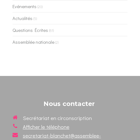
Evénements
(20)
Actualités
(5)
Questions Écrites
(81)
Assemblée nationale
(2)
Nous contacter
Secrétariat en circonscription
Afficher le téléphone
secretariat-blanchet@assemblee-