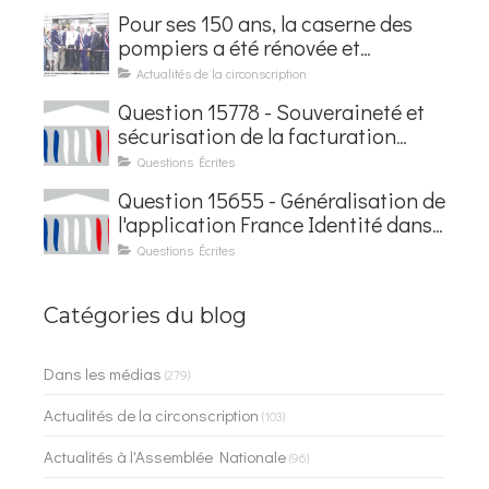
Pour ses 150 ans, la caserne des
pompiers a été rénovée et
baptisée au nom d'Hubert
Actualités de la circonscription
Courseaux
Question 15778 - Souveraineté et
sécurisation de la facturation
électronique
Questions Écrites
Question 15655 - Généralisation de
l'application France Identité dans
les contrôles du quotidien
Questions Écrites
Catégories du blog
Dans les médias
(279)
Actualités de la circonscription
(103)
Actualités à l'Assemblée Nationale
(96)