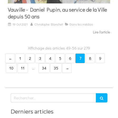
Vauville - Daniel Pupin, au service de la Ville
depuis 50 ans
19 Oct 2021
Christophe Blanchet
Dans les médias
Lire l'article
Affichage des articles 49-56 sur 279
1
2
3
4
5
6
7
8
9
10
11
…
34
35
Rechercher
Derniers articles