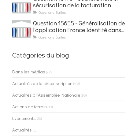
sécurisation de la facturation
électronique
Questions Écrites
Question 15655 - Généralisation de
l'application France Identité dans
les contrôles du quotidien
Questions Écrites
Catégories du blog
Dans les médias
(279)
Actualités de la circonscription
(103)
Actualités à l'Assemblée Nationale
(96)
Actions de terrain
(19)
Evénements
(20)
Actualités
(5)