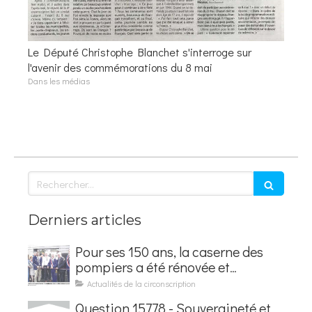
Le Député Christophe Blanchet s'interroge sur
l'avenir des commémorations du 8 mai
Dans les médias
Rechercher
Derniers articles
Pour ses 150 ans, la caserne des
pompiers a été rénovée et
baptisée au nom d'Hubert
Actualités de la circonscription
Courseaux
Question 15778 - Souveraineté et