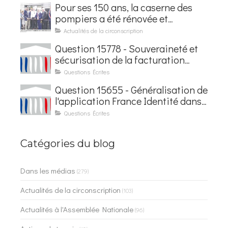
Pour ses 150 ans, la caserne des
pompiers a été rénovée et
baptisée au nom d'Hubert
Actualités de la circonscription
Courseaux
Question 15778 - Souveraineté et
sécurisation de la facturation
électronique
Questions Écrites
Question 15655 - Généralisation de
l'application France Identité dans
les contrôles du quotidien
Questions Écrites
Catégories du blog
Dans les médias
(279)
Actualités de la circonscription
(103)
Actualités à l'Assemblée Nationale
(96)