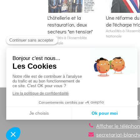
L'hôtellerie et la
Une réforme du 
restauration, deux
de l'écharpe tric
secteurs "en tension"
Actualités à l'Assem
Nationale
Actualités à l'Assemblée
Nationale
N
Secrétariat en circ
Afficher le télépho
secretariat-blanc