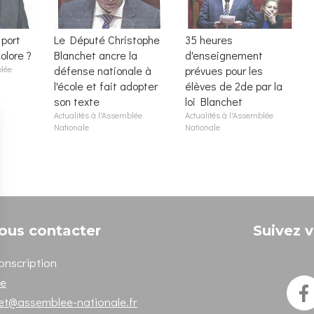
port
Le Député Christophe
35 heures
olore ?
Blanchet ancre la
d'enseignement
blée
défense nationale à
prévues pour les
l'école et fait adopter
élèves de 2de par la
son texte
loi Blanchet
Actualités à l'Assemblée
Actualités à l'Assemblée
Nationale
Nationale
ous contacter
Suivez v
onscription
ne
het@assemblee-nationale.fr