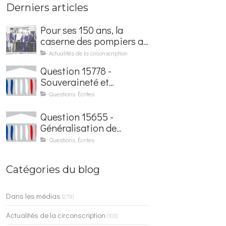
Derniers articles
Pour ses 150 ans, la
caserne des pompiers a
été rénovée et baptisée
Actualités de la circonscription
au nom d'Hubert
Question 15778 -
Courseaux
Souveraineté et
sécurisation de la
Questions Écrites
facturation électronique
Question 15655 -
Généralisation de
l'application France
Questions Écrites
Identité dans les
contrôles du quotidien
Catégories du blog
Dans les médias
(279)
Actualités de la circonscription
(103)