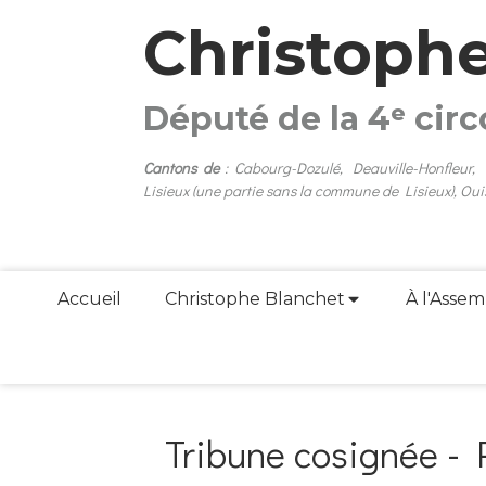
Christoph
Député de la 4ᵉ cir
Cantons de
: Cabourg-Dozulé, Deauville-Honfleur,
Lisieux (une partie sans la commune de Lisieux), Oui
Accueil
Christophe Blanchet
À l'Assem
Tribune cosignée - P