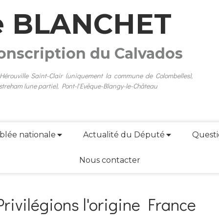
e BLANCHET
conscription du Calvados
 Hérouville Saint-Clair (uniquement la commune de Colombelles),
streham (une partie), Pont-l'Evêque-Blangy-le-Château
blée nationale
Actualité du Député
Questi
Nous contacter
rivilégions l'origine France