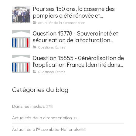
Pour ses 150 ans, la caserne des
pompiers a été rénovée et
baptisée au nom d'Hubert
Actualités de la circonscription
Courseaux
Question 15778 - Souveraineté et
sécurisation de la facturation
électronique
Questions Écrites
Question 15655 - Généralisation de
l'application France Identité dans
les contrôles du quotidien
Questions Écrites
Catégories du blog
Dans les médias
(279)
Actualités de la circonscription
(103)
Actualités à l'Assemblée Nationale
(96)