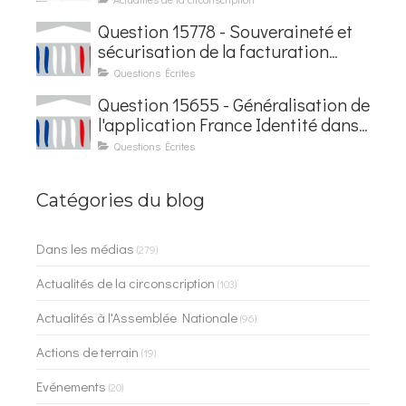
Courseaux
Question 15778 - Souveraineté et
sécurisation de la facturation
électronique
Questions Écrites
Question 15655 - Généralisation de
l'application France Identité dans
les contrôles du quotidien
Questions Écrites
Catégories du blog
Dans les médias
(279)
Actualités de la circonscription
(103)
Actualités à l'Assemblée Nationale
(96)
Actions de terrain
(19)
Evénements
(20)