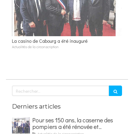
La casino de Cabourg a été inauguré
Actualités de la circonscription
Rechercher
Derniers articles
Pour ses 150 ans, la caserne des
pompiers a été rénovée et
baptisée au nom d'Hubert
Actualités de la circonscription