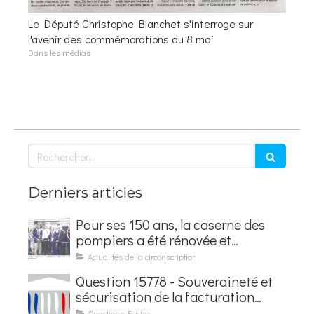
Le Député Christophe Blanchet s'interroge sur
l'avenir des commémorations du 8 mai
Dans les médias
Rechercher
Derniers articles
Pour ses 150 ans, la caserne des
pompiers a été rénovée et
baptisée au nom d'Hubert
Actualités de la circonscription
Courseaux
Question 15778 - Souveraineté et
sécurisation de la facturation
électronique
Questions Écrites