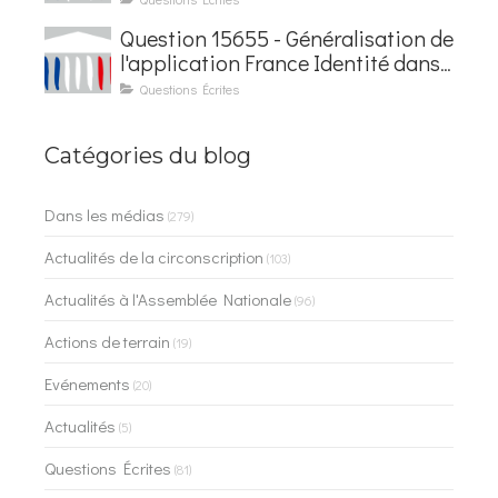
Question 15655 - Généralisation de
l'application France Identité dans
les contrôles du quotidien
Questions Écrites
Catégories du blog
Dans les médias
(279)
Actualités de la circonscription
(103)
Actualités à l'Assemblée Nationale
(96)
Actions de terrain
(19)
Evénements
(20)
Actualités
(5)
Questions Écrites
(81)