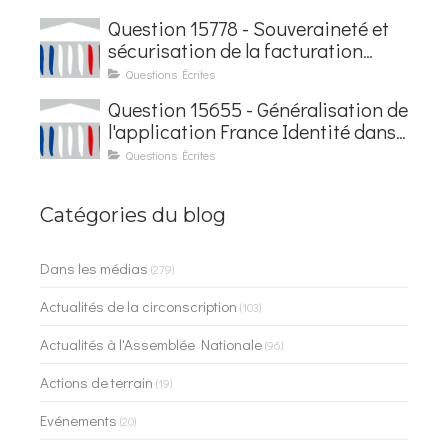
Courseaux
Question 15778 - Souveraineté et
sécurisation de la facturation
électronique
Questions Écrites
Question 15655 - Généralisation de
l'application France Identité dans
les contrôles du quotidien
Questions Écrites
Catégories du blog
Dans les médias
(279)
Actualités de la circonscription
(103)
Actualités à l'Assemblée Nationale
(96)
Actions de terrain
(19)
Evénements
(20)