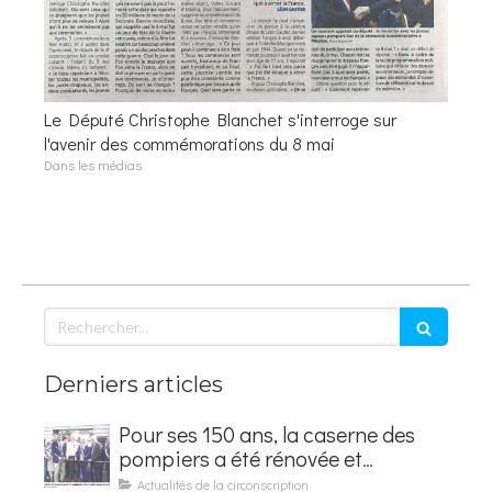
Le Député Christophe Blanchet s'interroge sur
l'avenir des commémorations du 8 mai
Dans les médias
Rechercher
Derniers articles
Pour ses 150 ans, la caserne des
pompiers a été rénovée et
baptisée au nom d'Hubert
Actualités de la circonscription