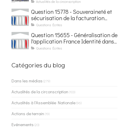
baptisée au nom d'Hubert
Actualités de la circonscription
Courseaux
Question 15778 - Souveraineté et
sécurisation de la facturation
électronique
Questions Écrites
Question 15655 - Généralisation de
l'application France Identité dans
les contrôles du quotidien
Questions Écrites
Catégories du blog
Dans les médias
(279)
Actualités de la circonscription
(103)
Actualités à l'Assemblée Nationale
(96)
Actions de terrain
(19)
Evénements
(20)