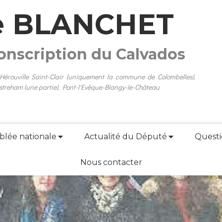
e BLANCHET
conscription du Calvados
 Hérouville Saint-Clair (uniquement la commune de Colombelles),
streham (une partie), Pont-l'Evêque-Blangy-le-Château
blée nationale
Actualité du Député
Questi
Nous contacter