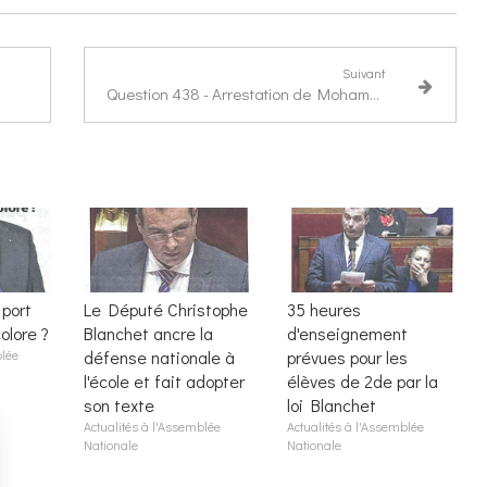
Suivant
Question 438 - Arrestation de Mohamed Amra et conditions de détention des condamnés pour narcotrafic
port
Le Député Christophe
35 heures
olore ?
Blanchet ancre la
d'enseignement
blée
défense nationale à
prévues pour les
l'école et fait adopter
élèves de 2de par la
son texte
loi Blanchet
Actualités à l'Assemblée
Actualités à l'Assemblée
Nationale
Nationale