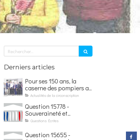
Rechercher
Derniers articles
Pour ses 150 ans, la
caserne des pompiers a
été rénovée et baptisée
Actualités de la circonscription
au nom d'Hubert
Question 15778 -
Courseaux
Souveraineté et
sécurisation de la
Questions Écrites
facturation électronique
Question 15655 -