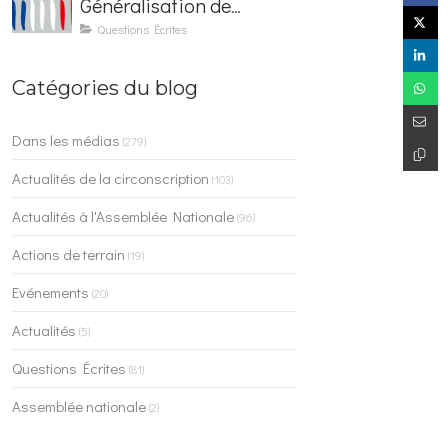
Généralisation de
l'application France
Questions Écrites
Identité dans les
contrôles du quotidien
Catégories du blog
Dans les médias
(279)
Actualités de la circonscription
(103)
Actualités à l'Assemblée Nationale
(96)
Actions de terrain
(19)
Evénements
(20)
Actualités
(5)
Questions Écrites
(81)
Assemblée nationale
(2)