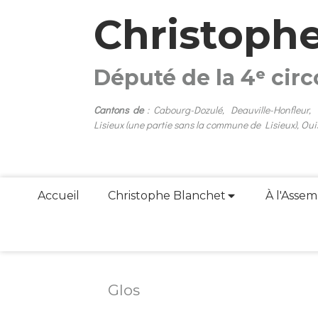
Christoph
Député de la 4ᵉ cir
Cantons de
: Cabourg-Dozulé, Deauville-Honfleur,
Lisieux (une partie sans la commune de Lisieux), Oui
Accueil
Christophe Blanchet
À l'Assem
Glos