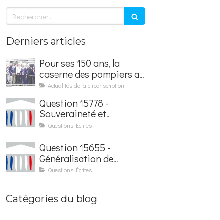
Rechercher
Derniers articles
Pour ses 150 ans, la
caserne des pompiers a
été rénovée et baptisée
Actualités de la circonscription
au nom d'Hubert
Question 15778 -
Courseaux
Souveraineté et
sécurisation de la
Questions Écrites
facturation électronique
Question 15655 -
Généralisation de
l'application France
Questions Écrites
Identité dans les
contrôles du quotidien
Catégories du blog