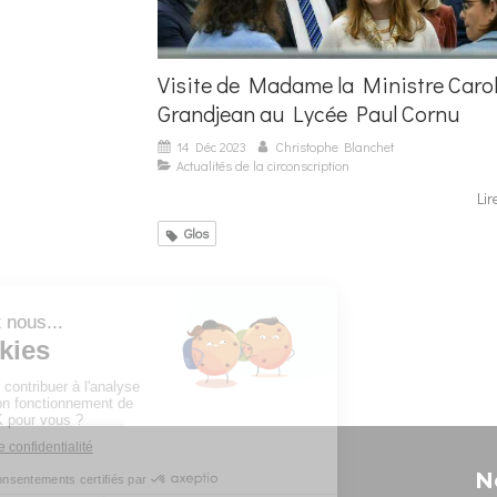
Visite de Madame la Ministre Caro
Grandjean au Lycée Paul Cornu
14 Déc 2023
Christophe Blanchet
Actualités de la circonscription
Lir
Glos
N