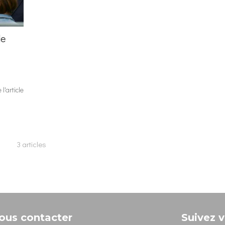
le
e l'article
3 articles
ous contacter
Suivez v