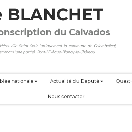
e BLANCHET
conscription du Calvados
 Hérouville Saint-Clair (uniquement la commune de Colombelles),
streham (une partie), Pont-l'Evêque-Blangy-le-Château
blée nationale
Actualité du Député
Questi
Nous contacter