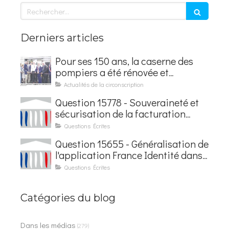
Rechercher
Derniers articles
Pour ses 150 ans, la caserne des
pompiers a été rénovée et
baptisée au nom d'Hubert
Actualités de la circonscription
Courseaux
Question 15778 - Souveraineté et
sécurisation de la facturation
électronique
Questions Écrites
Question 15655 - Généralisation de
l'application France Identité dans
les contrôles du quotidien
Questions Écrites
Catégories du blog
Dans les médias
(279)