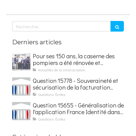
Rechercher
Derniers articles
Pour ses 150 ans, la caserne des
pompiers a été rénovée et
baptisée au nom d'Hubert
Actualités de la circonscription
Courseaux
Question 15778 - Souveraineté et
sécurisation de la facturation
électronique
Questions Écrites
Question 15655 - Généralisation de
l'application France Identité dans
les contrôles du quotidien
Questions Écrites