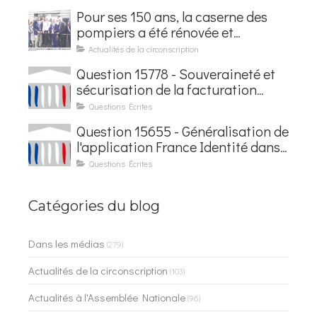
Pour ses 150 ans, la caserne des
pompiers a été rénovée et
baptisée au nom d'Hubert
Actualités de la circonscription
Courseaux
Question 15778 - Souveraineté et
sécurisation de la facturation
électronique
Questions Écrites
Question 15655 - Généralisation de
l'application France Identité dans
les contrôles du quotidien
Questions Écrites
Catégories du blog
Dans les médias
(279)
Actualités de la circonscription
(103)
Actualités à l'Assemblée Nationale
(96)