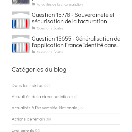
baptisée au nom d'Hubert
Actualités de la circonscription
Courseaux
Question 15778 - Souveraineté et
sécurisation de la facturation
électronique
Questions Écrites
Question 15655 - Généralisation de
l'application France Identité dans
les contrôles du quotidien
Questions Écrites
Catégories du blog
Dans les médias
(279)
Actualités de la circonscription
(103)
Actualités à l'Assemblée Nationale
(96)
Actions de terrain
(19)
Evénements
(20)