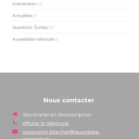
Evénements
(20)
Actualités
(5)
Questions Écrites
(81)
Assemblée nationale
(2)
Nous contacter
Secrétariat en circonscription
Afficher le téléphone
secretariat-blanchet@assemblee-
nationale.fr