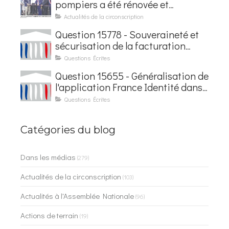
pompiers a été rénovée et
baptisée au nom d'Hubert
Actualités de la circonscription
Courseaux
Question 15778 - Souveraineté et
sécurisation de la facturation
électronique
Questions Écrites
Question 15655 - Généralisation de
l'application France Identité dans
les contrôles du quotidien
Questions Écrites
Catégories du blog
Dans les médias
(279)
Actualités de la circonscription
(103)
Actualités à l'Assemblée Nationale
(96)
Actions de terrain
(19)