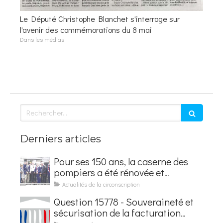
Le Député Christophe Blanchet s'interroge sur
l'avenir des commémorations du 8 mai
Dans les médias
Rechercher
Derniers articles
Pour ses 150 ans, la caserne des
pompiers a été rénovée et
baptisée au nom d'Hubert
Actualités de la circonscription
Courseaux
Question 15778 - Souveraineté et
sécurisation de la facturation