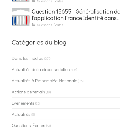
électronique
Questions Écrites
Question 15655 - Généralisation de
l'application France Identité dans
les contrôles du quotidien
Questions Écrites
Catégories du blog
Dans les médias
(279)
Actualités de la circonscription
(103)
Actualités à l'Assemblée Nationale
(96)
Actions de terrain
(19)
Evénements
(20)
Actualités
(5)
Questions Écrites
(81)