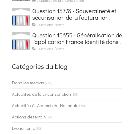
Actualités de la circonscription
Courseaux
Question 15778 - Souveraineté et
sécurisation de la facturation
électronique
Questions Écrites
Question 15655 - Généralisation de
l'application France Identité dans
les contrôles du quotidien
Questions Écrites
Catégories du blog
Dans les médias
(279)
Actualités de la circonscription
(103)
Actualités à l'Assemblée Nationale
(96)
Actions de terrain
(19)
Evénements
(20)