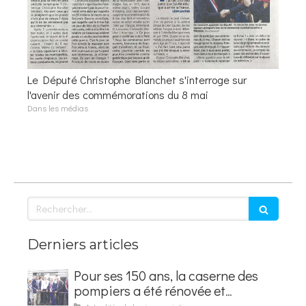
Le Député Christophe Blanchet s'interroge sur
l'avenir des commémorations du 8 mai
Dans les médias
Rechercher
Derniers articles
Pour ses 150 ans, la caserne des
pompiers a été rénovée et
baptisée au nom d'Hubert