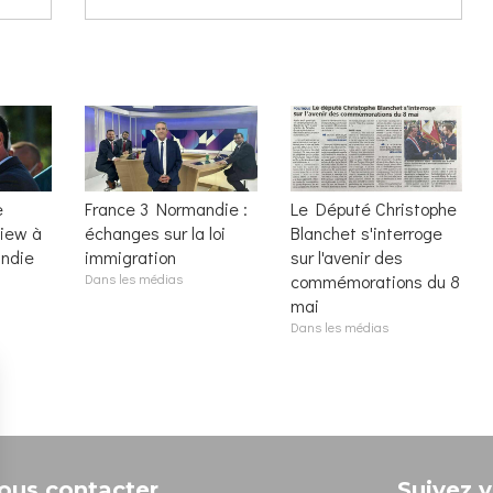
e
France 3 Normandie :
Le Député Christophe
view à
échanges sur la loi
Blanchet s'interroge
ndie
immigration
sur l'avenir des
Dans les médias
commémorations du 8
mai
Dans les médias
ous contacter
Suivez v