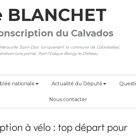
e BLANCHET
conscription du Calvados
 Hérouville Saint-Clair (uniquement la commune de Colombelles),
streham (une partie), Pont-l'Evêque-Blangy-le-Château
blée nationale
Actualité du Député
Questi
Nous contacter
ption à vélo : top départ pour