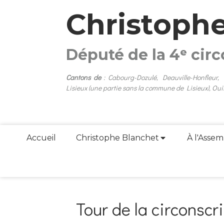
Christoph
Député de la 4ᵉ cir
Cantons de
: Cabourg-Dozulé, Deauville-Honfleur,
Lisieux (une partie sans la commune de Lisieux), Oui
Accueil
Christophe Blanchet
À l'Assem
Tour de la circonscri