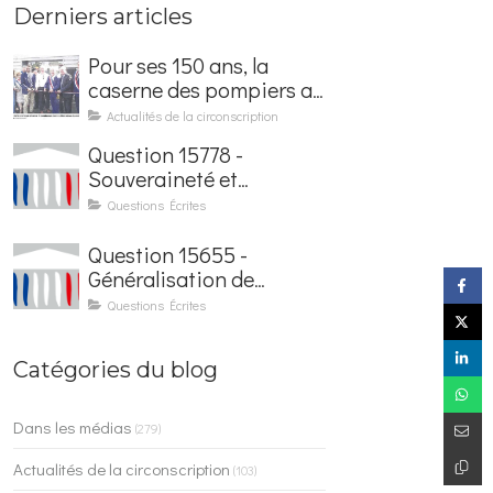
Derniers articles
Pour ses 150 ans, la
caserne des pompiers a
été rénovée et baptisée
Actualités de la circonscription
au nom d'Hubert
Question 15778 -
Courseaux
Souveraineté et
sécurisation de la
Questions Écrites
facturation électronique
Question 15655 -
Généralisation de
l'application France
Questions Écrites
Identité dans les
contrôles du quotidien
Catégories du blog
Dans les médias
(279)
Actualités de la circonscription
(103)