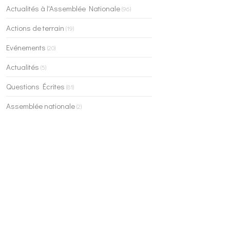
Actualités à l'Assemblée Nationale
(96)
Actions de terrain
(19)
Evénements
(20)
Actualités
(5)
Questions Écrites
(81)
Assemblée nationale
(2)