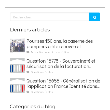
Rechercher
Derniers articles
Pour ses 150 ans, la caserne des
pompiers a été rénovée et
baptisée au nom d'Hubert
Actualités de la circonscription
Courseaux
Question 15778 - Souveraineté et
sécurisation de la facturation
électronique
Questions Écrites
Question 15655 - Généralisation de
l'application France Identité dans
les contrôles du quotidien
Questions Écrites
Catégories du blog