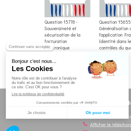
Question 15778 -
Question 15655
Souveraineté et
Généralisation 
sécurisation de la
l'application Fr
facturation
Identité dans l
électronique
contrôles du qu
Questions Écrites
Questions Écrites
N
Secrétariat en circ
Afficher le télépho