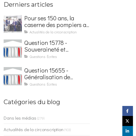
Derniers articles
Pour ses 150 ans, la
caserne des pompiers a
été rénovée et baptisée
Actualités de la circonscription
au nom d'Hubert
Question 15778 -
Courseaux
Souveraineté et
sécurisation de la
Questions Écrites
facturation électronique
Question 15655 -
Généralisation de
l'application France
Questions Écrites
Identité dans les
contrôles du quotidien
Catégories du blog
Dans les médias
(279)
Actualités de la circonscription
(103)