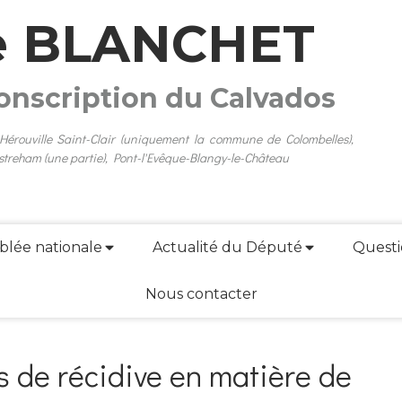
e BLANCHET
conscription du Calvados
 Hérouville Saint-Clair (uniquement la commune de Colombelles),
streham (une partie), Pont-l'Evêque-Blangy-le-Château
blée nationale
Actualité du Député
Questi
Nous contacter
s de récidive en matière de