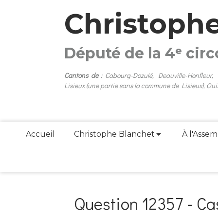
Christoph
Député de la 4ᵉ cir
Cantons de
: Cabourg-Dozulé, Deauville-Honfleur,
Lisieux (une partie sans la commune de Lisieux), Oui
Accueil
Christophe Blanchet
À l'Assem
Question 12357 - Ca