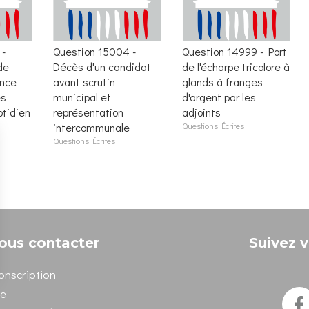
 -
Question 15004 -
Question 14999 - Port
de
Décès d'un candidat
de l'écharpe tricolore à
ance
avant scrutin
glands à franges
es
municipal et
d'argent par les
otidien
représentation
adjoints
intercommunale
Questions Écrites
Questions Écrites
ous contacter
Suivez v
onscription
ne