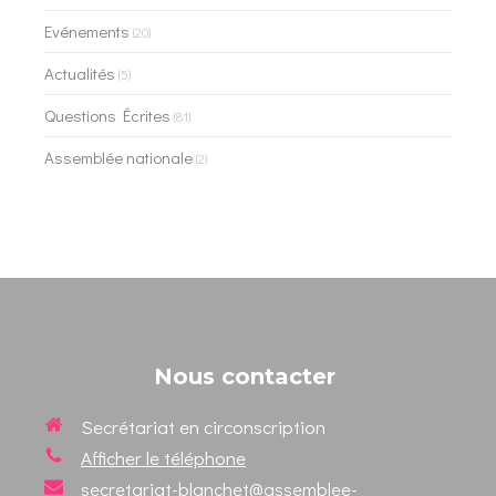
Evénements
(20)
Actualités
(5)
Questions Écrites
(81)
Assemblée nationale
(2)
Nous contacter
Secrétariat en circonscription
Afficher le téléphone
secretariat-blanchet@assemblee-