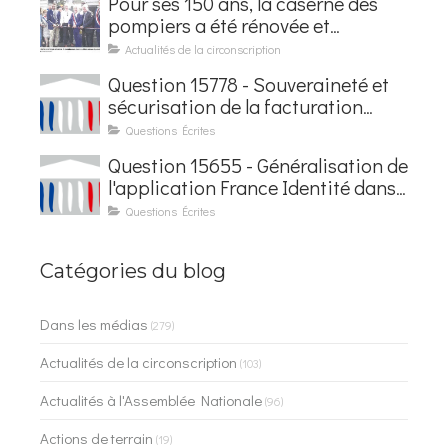
Pour ses 150 ans, la caserne des
pompiers a été rénovée et
baptisée au nom d'Hubert
Actualités de la circonscription
Courseaux
Question 15778 - Souveraineté et
sécurisation de la facturation
électronique
Questions Écrites
Question 15655 - Généralisation de
l'application France Identité dans
les contrôles du quotidien
Questions Écrites
Catégories du blog
Dans les médias
(279)
Actualités de la circonscription
(103)
Actualités à l'Assemblée Nationale
(96)
Actions de terrain
(19)