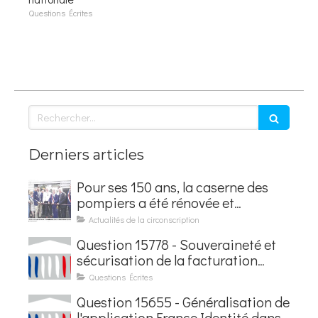
Questions Écrites
Rechercher
Derniers articles
Pour ses 150 ans, la caserne des
pompiers a été rénovée et
baptisée au nom d'Hubert
Actualités de la circonscription
Courseaux
Question 15778 - Souveraineté et
sécurisation de la facturation
électronique
Questions Écrites
Question 15655 - Généralisation de
l'application France Identité dans