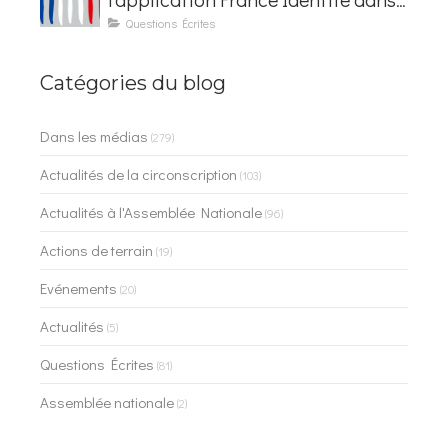
les contrôles du quotidien
Questions Écrites
Catégories du blog
Dans les médias
(279)
Actualités de la circonscription
(103)
Actualités à l'Assemblée Nationale
(96)
Actions de terrain
(19)
Evénements
(20)
Actualités
(5)
Questions Écrites
(81)
Assemblée nationale
(2)