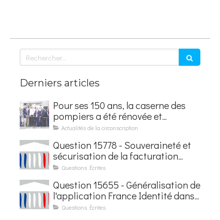
Rechercher
Derniers articles
Pour ses 150 ans, la caserne des
pompiers a été rénovée et
baptisée au nom d'Hubert
Actualités de la circonscription
Courseaux
Question 15778 - Souveraineté et
sécurisation de la facturation
électronique
Questions Écrites
Question 15655 - Généralisation de
l'application France Identité dans
les contrôles du quotidien
Questions Écrites