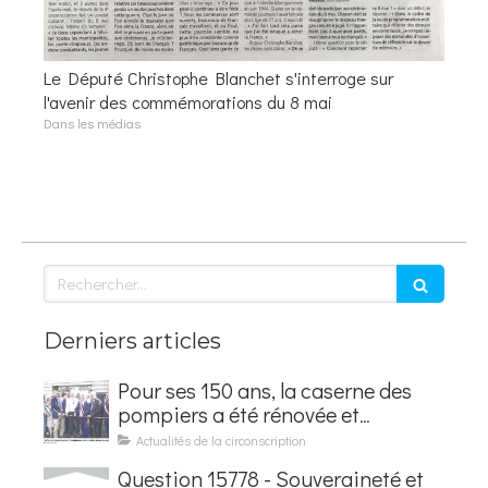
Le Député Christophe Blanchet s'interroge sur
l'avenir des commémorations du 8 mai
Dans les médias
Rechercher
Derniers articles
Pour ses 150 ans, la caserne des
pompiers a été rénovée et
baptisée au nom d'Hubert
Actualités de la circonscription
Courseaux
Question 15778 - Souveraineté et