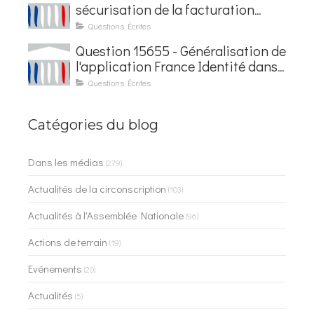
sécurisation de la facturation
électronique
Questions Écrites
Question 15655 - Généralisation de
l'application France Identité dans
les contrôles du quotidien
Questions Écrites
Catégories du blog
Dans les médias
(279)
Actualités de la circonscription
(103)
Actualités à l'Assemblée Nationale
(96)
Actions de terrain
(19)
Evénements
(20)
Actualités
(5)