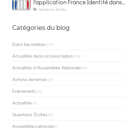
l'application France Identité dans
les contrôles du quotidien
Questions Écrites
Catégories du blog
Dans les médias
(279)
Actualités de la circonscription
(103)
Actualités à l'Assemblée Nationale
(96)
Actions de terrain
(19)
Evénements
(20)
Actualités
(5)
Questions Écrites
(81)
Assemblée nationale
(2)