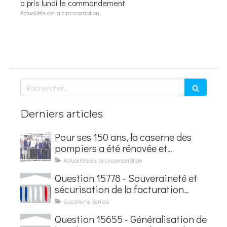
a pris lundi le commandement
Actualités de la circonscription
Rechercher
Derniers articles
Pour ses 150 ans, la caserne des
pompiers a été rénovée et
baptisée au nom d'Hubert
Actualités de la circonscription
Courseaux
Question 15778 - Souveraineté et
sécurisation de la facturation
électronique
Questions Écrites
Question 15655 - Généralisation de