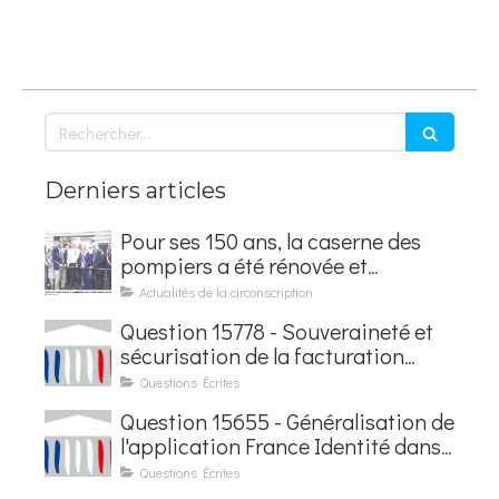
Rechercher
Derniers articles
Pour ses 150 ans, la caserne des
pompiers a été rénovée et
baptisée au nom d'Hubert
Actualités de la circonscription
Courseaux
Question 15778 - Souveraineté et
sécurisation de la facturation
électronique
Questions Écrites
Question 15655 - Généralisation de
l'application France Identité dans
les contrôles du quotidien
Questions Écrites