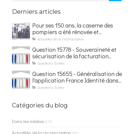
Derniers articles
Pour ses 150 ans, la caserne des
pompiers a été rénovée et
baptisée au nom d'Hubert
Actualités de la circonscription
Courseaux
Question 15778 - Souveraineté et
sécurisation de la facturation
électronique
Questions Écrites
Question 15655 - Généralisation de
l'application France Identité dans
les contrôles du quotidien
Questions Écrites
Catégories du blog
Dans les médias
(279)
Actualités de la circonscription
(103)