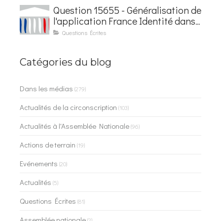
Question 15655 - Généralisation de
l'application France Identité dans
les contrôles du quotidien
Questions Écrites
Catégories du blog
Dans les médias
(279)
Actualités de la circonscription
(103)
Actualités à l'Assemblée Nationale
(96)
Actions de terrain
(19)
Evénements
(20)
Actualités
(5)
Questions Écrites
(81)
Assemblée nationale
(2)