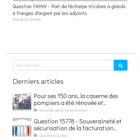
Question 14999 - Port de l'écharpe tricolore à glands
à franges d'argent par les adjoints
Questions Écrites
Rechercher
Derniers articles
Pour ses 150 ans, la caserne des
pompiers a été rénovée et
baptisée au nom d'Hubert
Actualités de la circonscription
Courseaux
Question 15778 - Souveraineté et
sécurisation de la facturation
électronique
Questions Écrites