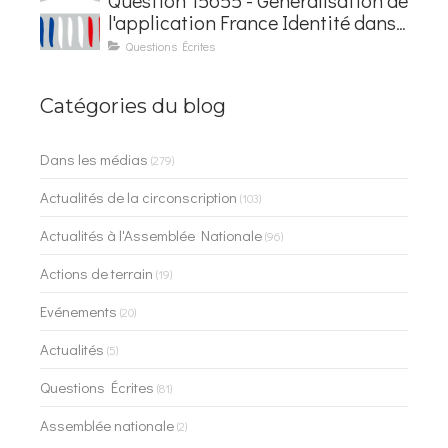
l'application France Identité dans
les contrôles du quotidien
Questions Écrites
Catégories du blog
Dans les médias
(279)
Actualités de la circonscription
(103)
Actualités à l'Assemblée Nationale
(96)
Actions de terrain
(19)
Evénements
(20)
Actualités
(5)
Questions Écrites
(81)
Assemblée nationale
(2)