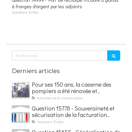
à franges d'argent par les adjoints
Questions Écrites
Rechercher
Derniers articles
Pour ses 150 ans, la caserne des
pompiers a été rénovée et
baptisée au nom d'Hubert
Actualités de la circonscription
Courseaux
Question 15778 - Souveraineté et
sécurisation de la facturation
électronique
Questions Écrites
Question 15655 - Généralisation de