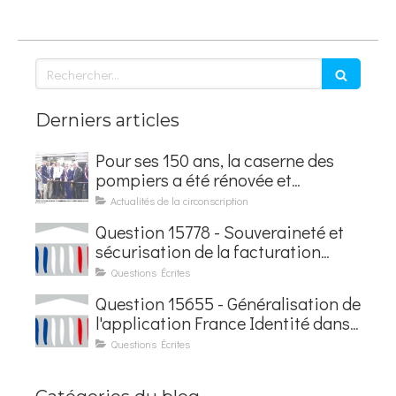
Rechercher
Derniers articles
Pour ses 150 ans, la caserne des
pompiers a été rénovée et
baptisée au nom d'Hubert
Actualités de la circonscription
Courseaux
Question 15778 - Souveraineté et
sécurisation de la facturation
électronique
Questions Écrites
Question 15655 - Généralisation de
l'application France Identité dans
les contrôles du quotidien
Questions Écrites