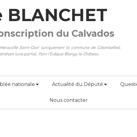
e BLANCHET
conscription du Calvados
 Hérouville Saint-Clair (uniquement la commune de Colombelles),
streham (une partie), Pont-l'Evêque-Blangy-le-Château
blée nationale
Actualité du Député
Questi
Nous contacter