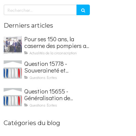
Rechercher
Derniers articles
Pour ses 150 ans, la
caserne des pompiers a
été rénovée et baptisée
Actualités de la circonscription
au nom d'Hubert
Question 15778 -
Courseaux
Souveraineté et
sécurisation de la
Questions Écrites
facturation électronique
Question 15655 -
Généralisation de
l'application France
Questions Écrites
Identité dans les
contrôles du quotidien
Catégories du blog