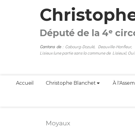
Christoph
Député de la 4ᵉ cir
Cantons de
: Cabourg-Dozulé, Deauville-Honfleur,
Lisieux (une partie sans la commune de Lisieux), Oui
Accueil
Christophe Blanchet
À l'Assem
Moyaux