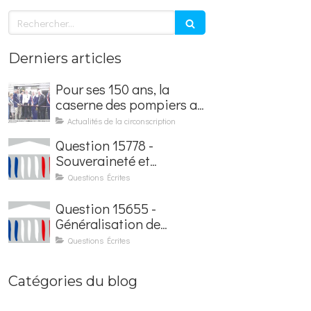
Rechercher
Derniers articles
Pour ses 150 ans, la
caserne des pompiers a
été rénovée et baptisée
Actualités de la circonscription
au nom d'Hubert
Question 15778 -
Courseaux
Souveraineté et
sécurisation de la
Questions Écrites
facturation électronique
Question 15655 -
Généralisation de
l'application France
Questions Écrites
Identité dans les
contrôles du quotidien
Catégories du blog