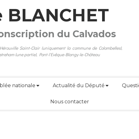
e BLANCHET
conscription du Calvados
 Hérouville Saint-Clair (uniquement la commune de Colombelles),
streham (une partie), Pont-l'Evêque-Blangy-le-Château
blée nationale
Actualité du Député
Questi
Nous contacter