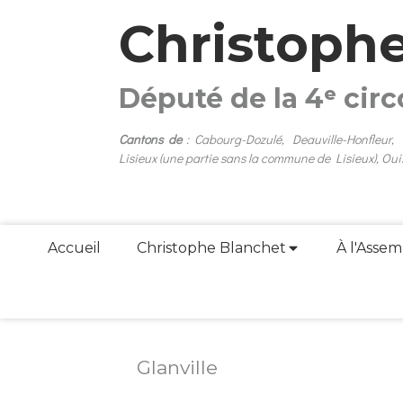
Christoph
Député de la 4ᵉ cir
Cantons de
: Cabourg-Dozulé, Deauville-Honfleur,
Lisieux (une partie sans la commune de Lisieux), Oui
Accueil
Christophe Blanchet
À l'Assem
Glanville