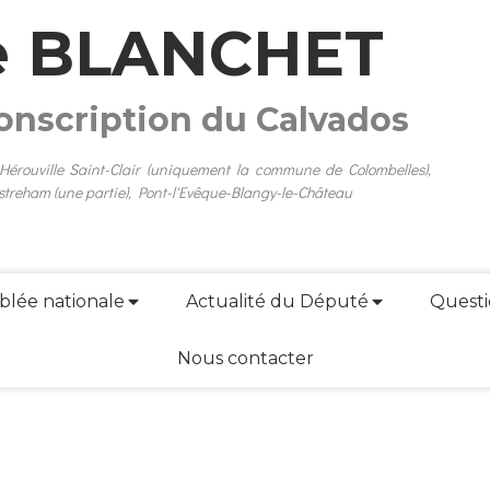
e BLANCHET
conscription du Calvados
 Hérouville Saint-Clair (uniquement la commune de Colombelles),
streham (une partie), Pont-l'Evêque-Blangy-le-Château
blée nationale
Actualité du Député
Questi
Nous contacter