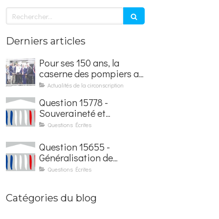
Rechercher
Derniers articles
Pour ses 150 ans, la
caserne des pompiers a
été rénovée et baptisée
Actualités de la circonscription
au nom d'Hubert
Question 15778 -
Courseaux
Souveraineté et
sécurisation de la
Questions Écrites
facturation électronique
Question 15655 -
Généralisation de
l'application France
Questions Écrites
Identité dans les
contrôles du quotidien
Catégories du blog